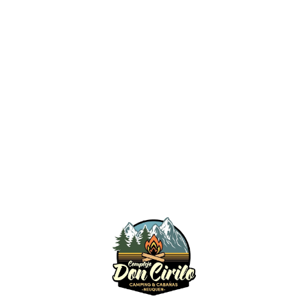
<Ant
Sig>
agosto
2026
L
M
X
J
V
S
D
1
2
3
4
5
6
7
8
9
10
11
12
13
14
15
16
17
18
19
20
21
22
23
24
25
26
27
28
29
30
31