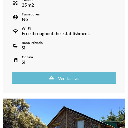
25
m
2
Fumadores
No
Wi-Fi
Free throughout the establishment.
Baño Privado
Si
Cocina
Si
Ver Tarifas