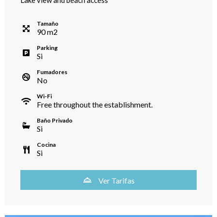
Lake view and beach access
Tamaño
90
m
2
Parking
Si
Fumadores
No
Wi-Fi
Free throughout the establishment.
Baño Privado
Si
Cocina
Si
Ver Tarifas